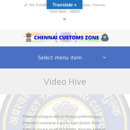
Translate »
044-25246800,4222
,
No 60, Rajaji Salai, Chennai,
Tamil Nadu - 600001.
Select menu item
Video Hive
Praesent volutpat nibh in rhoncus pellentesque.
Praesent consequat a ipsum eget dictum. Duis
egestas ornare quam et lobortis. Aliquam egestas