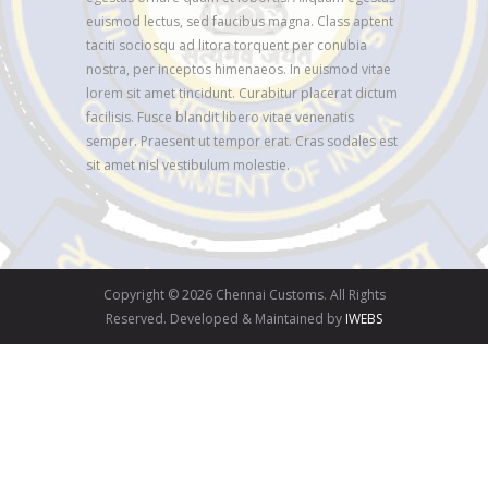
euismod lectus, sed faucibus magna. Class aptent
taciti sociosqu ad litora torquent per conubia
nostra, per inceptos himenaeos. In euismod vitae
lorem sit amet tincidunt. Curabitur placerat dictum
facilisis. Fusce blandit libero vitae venenatis
semper. Praesent ut tempor erat. Cras sodales est
sit amet nisl vestibulum molestie.
Copyright © 2026 Chennai Customs. All Rights
Reserved. Developed & Maintained by
IWEBS