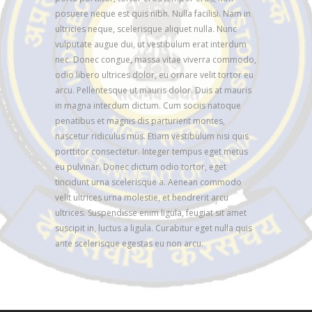
posuere neque est quis nibh. Nulla facilisi. Nam in
ultricies neque, scelerisque aliquet nulla. Nunc
vulputate augue dui, ut vestibulum erat interdum
nec. Donec congue, massa vitae viverra commodo,
odio libero ultrices dolor, eu ornare velit tortor eu
arcu. Pellentesque ut mauris dolor. Duis at mauris
in magna interdum dictum. Cum sociis natoque
penatibus et magnis dis parturient montes,
nascetur ridiculus mus. Etiam vestibulum nisi quis
porttitor consectetur. Integer tempus eget metus
eu pulvinar. Donec dictum odio tortor, eget
tincidunt urna scelerisque a. Aenean commodo
velit ultrices urna molestie, et hendrerit arcu
ultrices. Suspendisse enim ligula, feugiat sit amet
suscipit in, luctus a ligula. Curabitur eget nulla quis
ante scelerisque egestas eu non arcu.