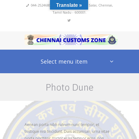
Translate »
044-25246800,4222
,
No 60, Rajaji Salai, Chennai,
Tamil Nadu - 600001.
Select menu item
Photo Dune
Aenean porta nibh rutrum nunc tempor, et
tristique nisi tincidunt. Duis accumsan, urna vitae
porta porttitor, tortor eros tempor eros, non